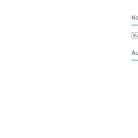
Ka
Ka
Au