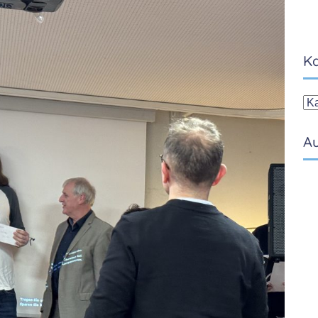
Ka
Ka
Au