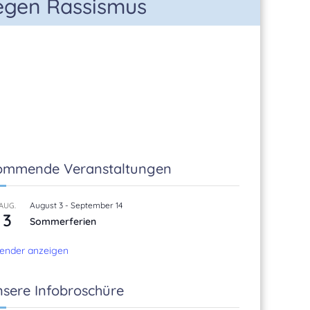
gegen Rassismus
ommende Veranstaltungen
August 3
-
September 14
AUG.
3
Sommerferien
ender anzeigen
sere Infobroschüre