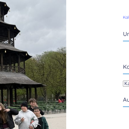
Kal
Un
Ka
Ka
Au